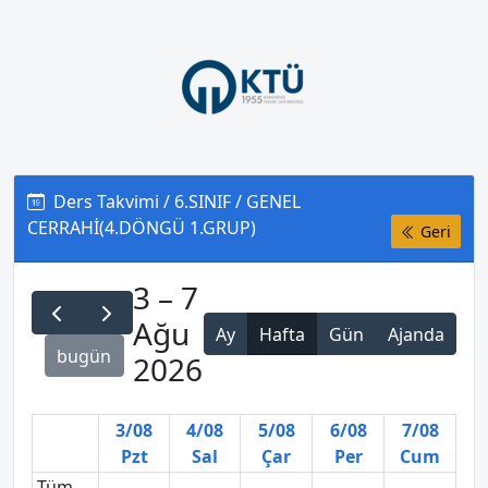
Ders Takvimi / 6.SINIF / GENEL
CERRAHİ(4.DÖNGÜ 1.GRUP)
Geri
3 – 7
Ağu
Ay
Hafta
Gün
Ajanda
bugün
2026
3/08
4/08
5/08
6/08
7/08
Pzt
Sal
Çar
Per
Cum
Tüm