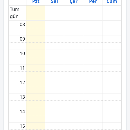
Pzt
Sal
Çar
Per
Cum
Tüm
gün
08
09
10
11
12
13
14
15