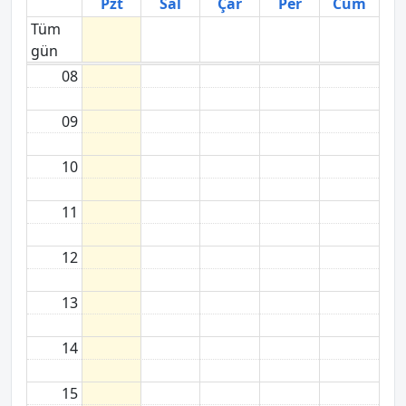
Pzt
Sal
Çar
Per
Cum
Tüm
gün
08
09
10
11
12
13
14
15