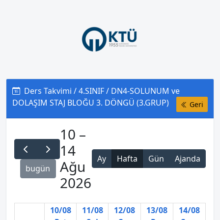
Ders Takvimi / 4.SINIF / DN4-SOLUNUM ve
DOLAŞIM STAJ BLOĞU 3. DÖNGÜ (3.GRUP)
Geri
10 –
14
Ay
Hafta
Gün
Ajanda
Ağu
bugün
2026
10/08
11/08
12/08
13/08
14/08