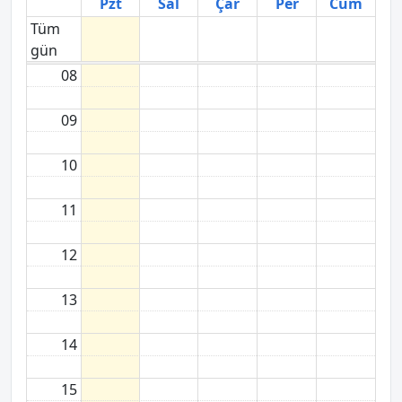
Pzt
Sal
Çar
Per
Cum
Tüm
gün
08
09
10
11
12
13
14
15