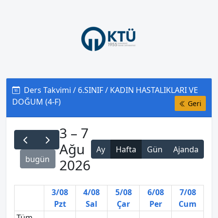
Ders Takvimi / 6.SINIF / KADIN HASTALIKLARI VE
DOĞUM (4-F)
Geri
3 – 7
Ağu
Ay
Hafta
Gün
Ajanda
bugün
2026
3/08
4/08
5/08
6/08
7/08
Pzt
Sal
Çar
Per
Cum
Tüm