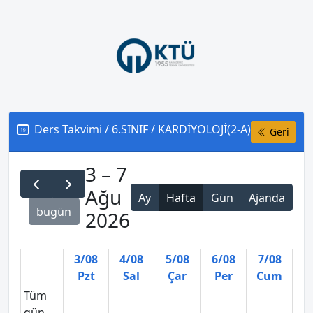
Ders Takvimi / 6.SINIF / KARDİYOLOJİ(2-A)
Geri
3 – 7
Ağu
Ay
Hafta
Gün
Ajanda
bugün
2026
3/08
4/08
5/08
6/08
7/08
Pzt
Sal
Çar
Per
Cum
Tüm
gün