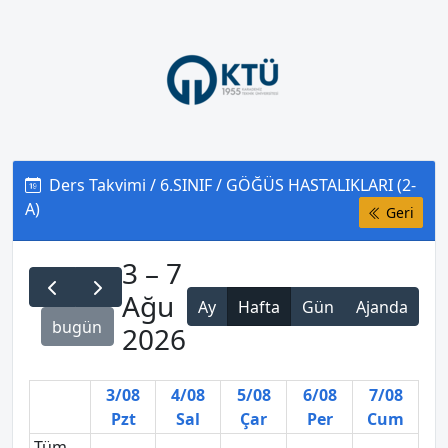
Ders Takvimi / 6.SINIF / GÖĞÜS HASTALIKLARI (2-
A)
Geri
3 – 7
Ağu
Ay
Hafta
Gün
Ajanda
bugün
2026
3/08
4/08
5/08
6/08
7/08
Pzt
Sal
Çar
Per
Cum
Tüm