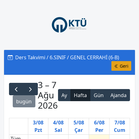
Ders Takvimi / 6.SINIF / GENEL CERRAHİ (6-B)
Geri
3 – 7
Ağu
Ay
Hafta
Gün
Ajanda
bugün
2026
3/08
4/08
5/08
6/08
7/08
Pzt
Sal
Çar
Per
Cum
Tüm