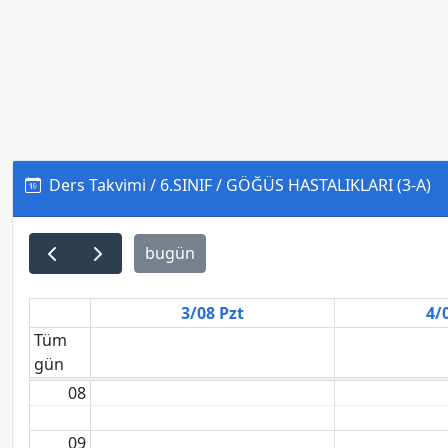
Ders Takvimi / 6.SINIF / GÖĞÜS HASTALIKLARI (3-A)
bugün
3/08 Pzt
4/
Tüm
gün
08
09